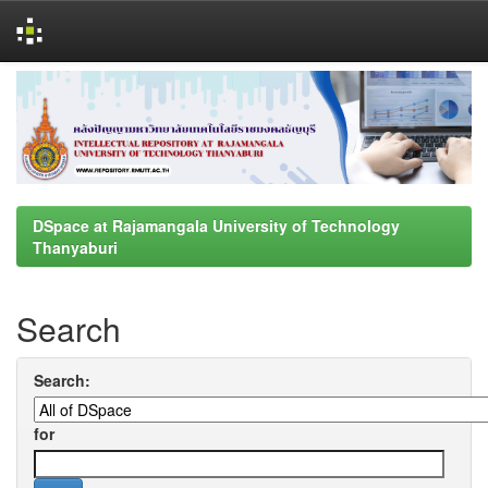
Skip
navigation
DSpace at Rajamangala University of Technology
Thanyaburi
Search
Search:
for