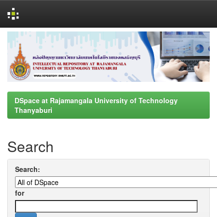
Skip
navigation
DSpace at Rajamangala University of Technology
Thanyaburi
Search
Search:
for