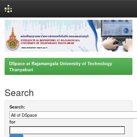
Skip
navigation
DSpace at Rajamangala University of Technology
Thanyaburi
Search
Search:
for