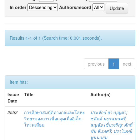
In order
Authors/record
Results 1-1 of 1 (Search time: 0.001 seconds).
previous
1
next
Item hits:
Issue
Title
Author(s)
Date
2552
การศึกษาสมบัติทางกลและโลหะ
ประจักษ์ อ่างบุญตา
;
วิทยาของการเชื่อมจุดเมื่ออิเล็ก
ชลิตต์ มธุรสมนตรี
;
โทรดเสื่อม
สญชัย เข็มเจริญ
;
ศักดิ์
ชัย จันทศรี
;
ปราโมทย์
พูนนายม