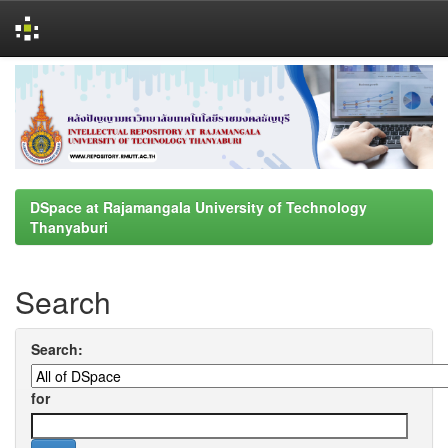
Skip
navigation
DSpace at Rajamangala University of Technology
Thanyaburi
Search
Search:
for