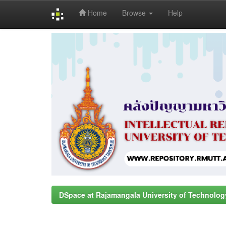
Home
Browse
Help
Skip
navigation
DSpace at Rajamangala University of Technolog