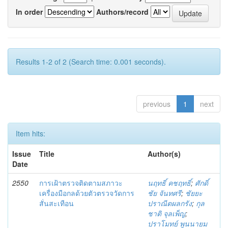
In order
Authors/record
Results 1-2 of 2 (Search time: 0.001 seconds).
previous
1
next
Item hits:
Issue
Title
Author(s)
Date
2550
การเฝ้าตรวจติดตามสภาวะ
นฤทธิ์ คชฤทธิ์
;
ศักดิ์
เครื่องมือกลด้วยตัวตรวจวัดการ
ชัย จันทศรี
;
ชัยยะ
สั่นสะเทือน
ปราณีตผลกรัง
;
กุล
ชาติ จุลเพ็ญ
;
ปราโมทย์ พูนนายม