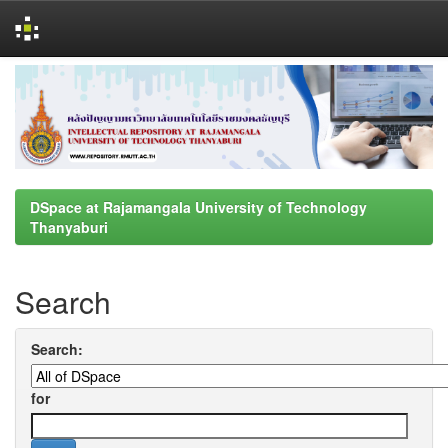
Skip
navigation
DSpace at Rajamangala University of Technology
Thanyaburi
Search
Search:
for