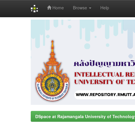
Home
Browse
Help
Skip
navigation
DSpace at Rajamangala University of Technolog