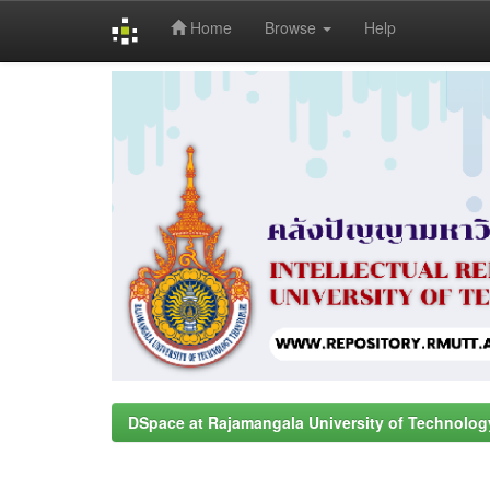
Home
Browse
Help
Skip
navigation
DSpace at Rajamangala University of Technolog