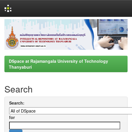
Skip
navigation
DSpace at Rajamangala University of Technology
Thanyaburi
Search
Search:
for