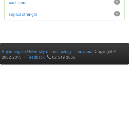
cast steel
1
impact strength
1
Rajamangala University of Technology Thanyaburi
Copyright ©
2002-2013 -
Feedback
02 549 3655