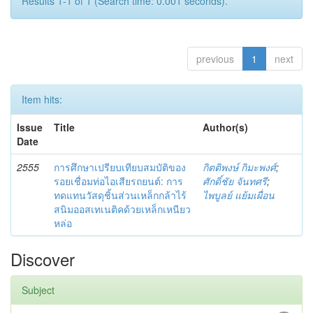
Results 1-1 of 1 (Search time: 0.001 seconds).
previous
1
next
Item hits:
Issue
Title
Author(s)
Date
2555
การศึกษาเปรียบเทียบสมบัติของ
กิตติพงษ์ กิมะพงศ์
;
รอยเชื่อมท่อไอเสียรถยนต์: การ
ศักดิ์ชัย จันทศรี
;
ทดแทนวัสดุชิ้นส่วนเหล็กกล้าไร้
ไพบูลย์ แย้มเผื่อน
สนิมออสเทเนติคด้วยเหล็กเหนียว
หล่อ
Discover
Subject