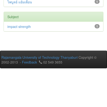
ไพบูลย์ แย้มเผื่อน
1
Subject
impact strength
1
Rajamangala University of Technology Thanyaburi
Copyright ©
2002-2013 -
Feedback
02 549 3655