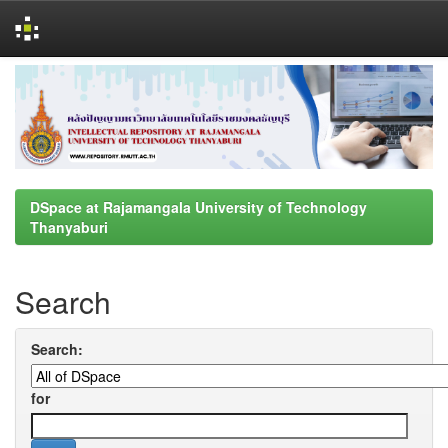
Skip
navigation
DSpace at Rajamangala University of Technology
Thanyaburi
Search
Search:
for