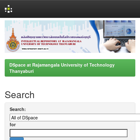
Skip
navigation
DSpace at Rajamangala University of Technology
Thanyaburi
Search
Search:
for