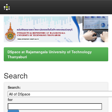
Skip
navigation
DSpace at Rajamangala University of Technology
Thanyaburi
Search
Search:
for