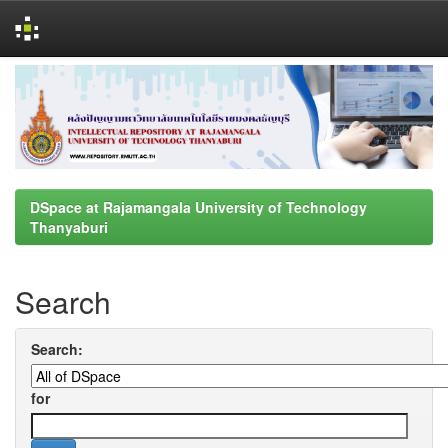
Skip
navigation
DSpace at Rajamangala University of Technology
Thanyaburi
Search
Search:
for