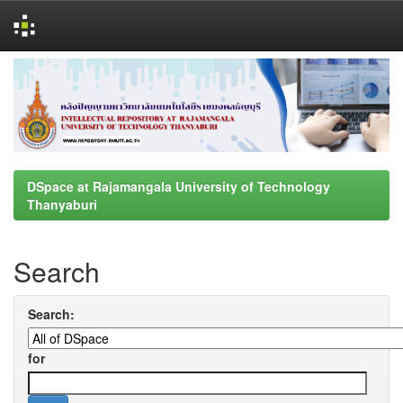
Skip
navigation
DSpace at Rajamangala University of Technology
Thanyaburi
Search
Search:
for