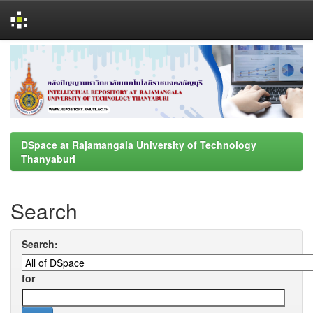
Skip
navigation
DSpace at Rajamangala University of Technology
Thanyaburi
Search
Search:
for