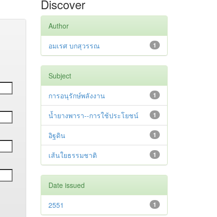
Discover
Author
อมเรศ บกสุวรรณ
1
Subject
การอนุรักษ์พลังงาน
1
น้ำยางพารา--การใช้ประโยชน์
1
อิฐดิน
1
เส้นใยธรรมชาติ
1
Date issued
2551
1