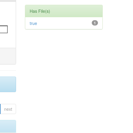
Has File(s)
true
1
next