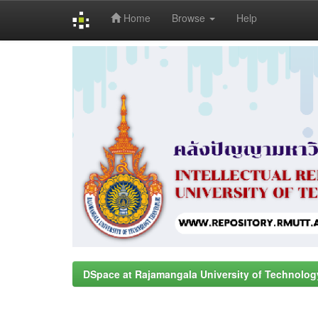
Home
Browse
Help
Skip
navigation
DSpace at Rajamangala University of Technolog