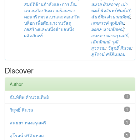
สมบัติด้านกำลังและการเป็น
หมาย ผิวสอาด
;
เผ่า
ฉนวนป้องกันความร้อนของ
พงศ์ นิจจันทร์พันธ์ศรี
;
คอนกรีตมวลเบาและคอนกรีต
ฉันท์ทิพ คำนวณทิพย์
;
บล็อก เพื่อพัฒนางานวัสดุ
เศกสรรค์ ชูทับทิม
;
ก่อสร้างและหนึ่งตำบลหนึ่ง
มงคล นามลักษณ์
;
ผลิตภัณฑ์
สนธยา ทองอรุณศรี
;
เลิศลักษณ์ วุฒิ
สุวรรณ
;
วิสุทธิ์ สีนวล
;
สุโรจน์ ศรีสินหอม
Discover
Author
ฉันท์ทิพ คำนวณทิพย์
1
วิสุทธิ์ สีนวล
1
สนธยา ทองอรุณศรี
1
สุโรจน์ ศรีสินหอม
1