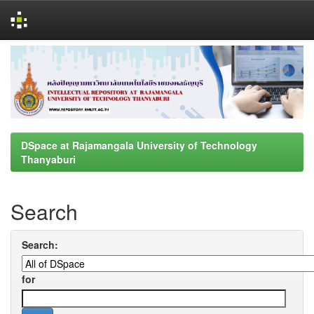
Skip
navigation
DSpace at Rajamangala University of Technology
Thanyaburi
Search
Search:
for