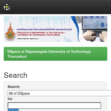
Skip
navigation
DSpace at Rajamangala University of Technology
Thanyaburi
Search
Search:
for