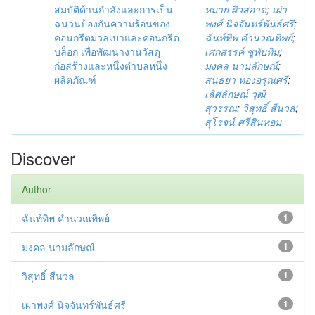
สมบัติด้านกำลังและการเป็น
หมาย ผิวสอาด
;
เผ่า
ฉนวนป้องกันความร้อนของ
พงศ์ นิจจันทร์พันธ์ศรี
;
คอนกรีตมวลเบาและคอนกรีต
ฉันท์ทิพ คำนวณทิพย์
;
บล็อก เพื่อพัฒนางานวัสดุ
เศกสรรค์ ชูทับทิม
;
ก่อสร้างและหนึ่งตำบลหนึ่ง
มงคล นามลักษณ์
;
ผลิตภัณฑ์
สนธยา ทองอรุณศรี
;
เลิศลักษณ์ วุฒิ
สุวรรณ
;
วิสุทธิ์ สีนวล
;
สุโรจน์ ศรีสินหอม
Discover
Author
ฉันท์ทิพ คำนวณทิพย์
1
มงคล นามลักษณ์
1
วิสุทธิ์ สีนวล
1
เผ่าพงศ์ นิจจันทร์พันธ์ศรี
1