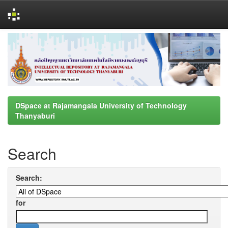
Skip
navigation
DSpace at Rajamangala University of Technology
Thanyaburi
Search
Search:
for