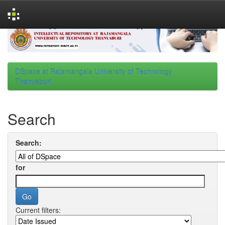
Skip
navigation
DSpace at Rajamangala University of Technology
Thanyaburi
Search
Search:
for
Current filters: