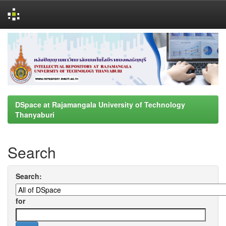
Skip
navigation
DSpace at Rajamangala University of Technology
Thanyaburi
Search
Search:
for