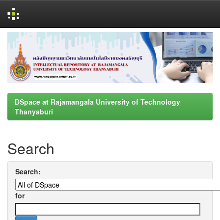
Skip
navigation
DSpace at Rajamangala University of Technology
Thanyaburi
Search
Search:
for