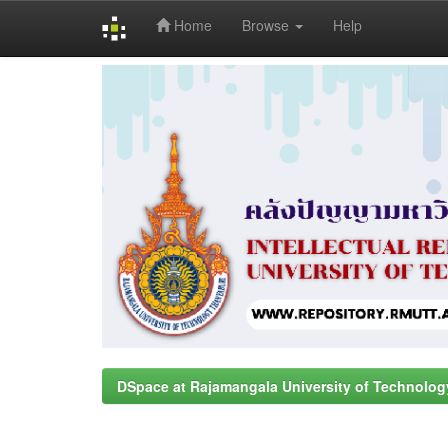
Home
Browse
Help
Skip
navigation
DSpace at Rajamangala University of Technolog