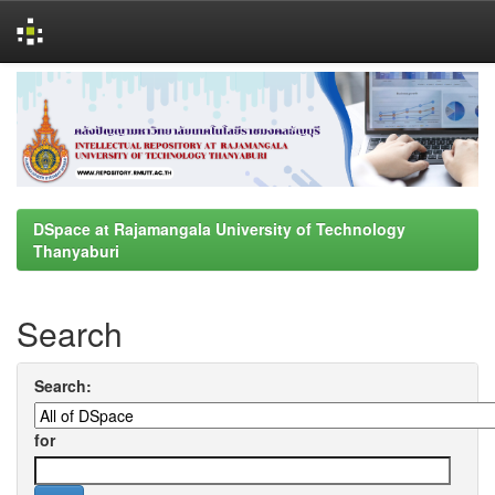
Skip
navigation
DSpace at Rajamangala University of Technology
Thanyaburi
Search
Search:
for