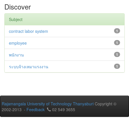
Discover
Subject
contract labor system
1
employee
1
พนักงาน
1
ระบบจ้างเหมาแรงงาน
1
Rajamangala University of Technology Thanyaburi
Copyright ©
2002-2013 -
Feedback
02 549 3655