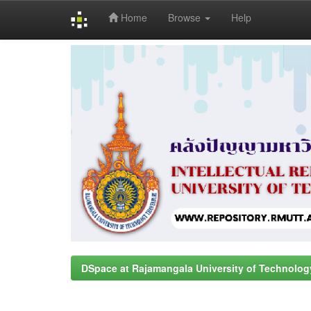
Home
Browse
Help
Skip
navigation
DSpace at Rajamangala University of Technolog