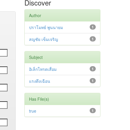
Discover
Author
ปราโมทย์ พูนนายม
1
สญชัย เข็มเจริญ
1
Subject
อิเล็กโทรดเสื่อม
1
แรงดึงเฉือน
1
Has File(s)
true
1