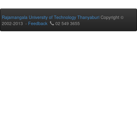
Rajamangala University of Technology Thanyaburi
Copyright ©
2002-2013 -
Feedback
02 549 3655