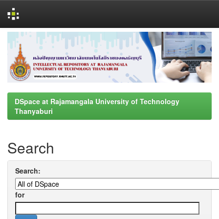
Skip
navigation
DSpace at Rajamangala University of Technology
Thanyaburi
Search
Search:
for