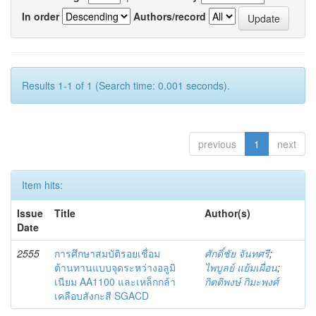
In order
Authors/record
Results 1-1 of 1 (Search time: 0.001 seconds).
previous
1
next
Item hits:
Issue
Title
Author(s)
Date
2555
การศึกษาสมบัติรอยเชื่อม
ศักดิ์ชัย จันทศรี
;
ต้านทานแบบจุดระหว่างอลูมิ
ไพบูลย์ แย้มเผื่อน
;
เนียม AA1100 และเหล็กกล้า
กิตติพงษ์ กิมะพงศ์
เคลือบสังกะสี SGACD