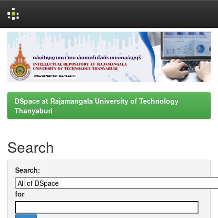
Skip
navigation
DSpace at Rajamangala University of Technology
Thanyaburi
Search
Search:
for