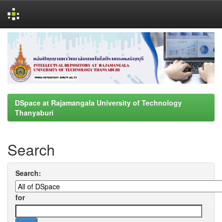
Skip
navigation
DSpace at Rajamangala University of Technology
Thanyaburi
Search
Search:
for