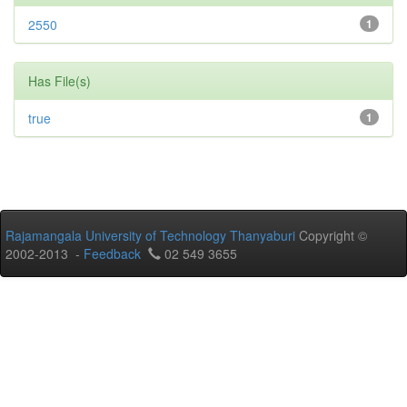
2550
1
Has File(s)
true
1
Rajamangala University of Technology Thanyaburi
Copyright ©
2002-2013 -
Feedback
02 549 3655