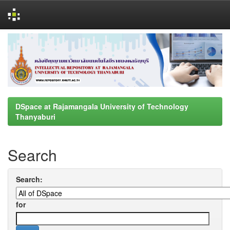
Skip
navigation
DSpace at Rajamangala University of Technology
Thanyaburi
Search
Search:
for