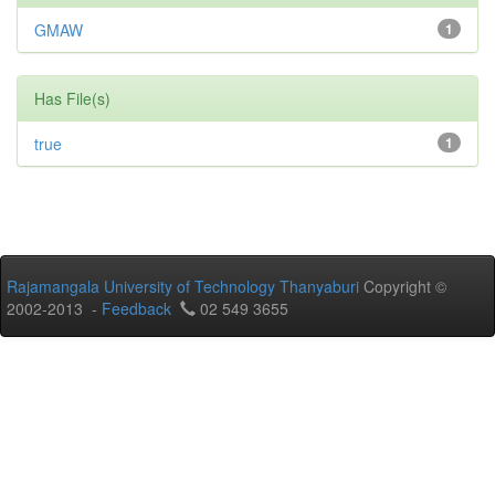
GMAW
1
Has File(s)
true
1
Rajamangala University of Technology Thanyaburi
Copyright ©
2002-2013 -
Feedback
02 549 3655