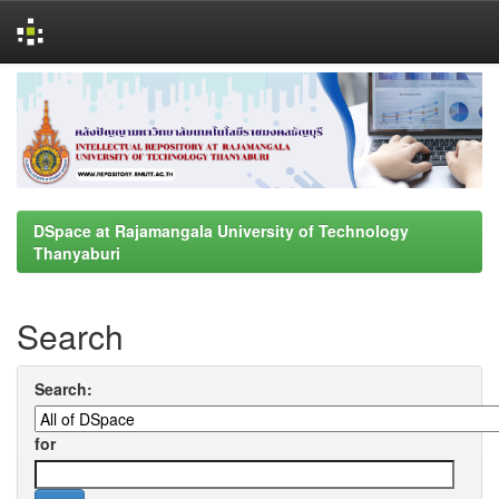
Skip
navigation
DSpace at Rajamangala University of Technology
Thanyaburi
Search
Search:
for