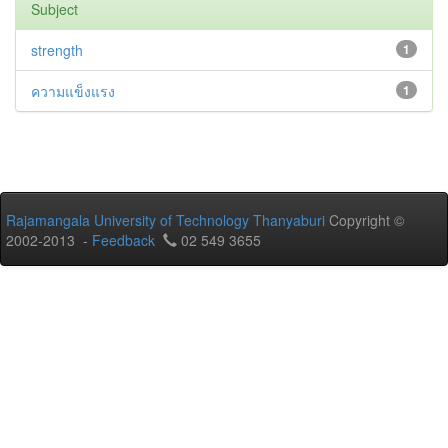
Subject
strength
1
ความแข็งแรง
1
Rajamangala University of Technology Thanyaburi
Copyright ©
2002-2013 -
Feedback
02 549 3655