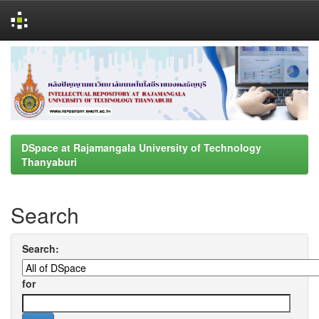
Skip
navigation
DSpace at Rajamangala University of Technology
Thanyaburi
Search
Search:
for