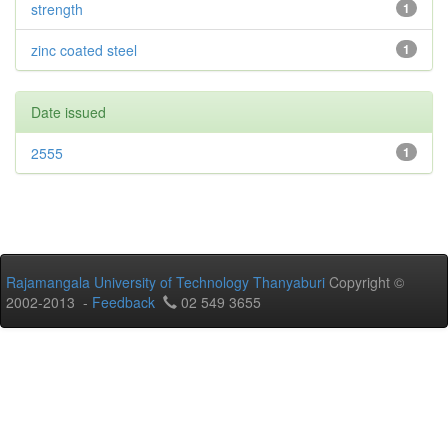
strength
1
zinc coated steel
1
Date issued
2555
1
Rajamangala University of Technology Thanyaburi
Copyright ©
2002-2013 -
Feedback
02 549 3655