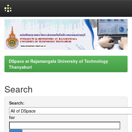
Skip
navigation
DSpace at Rajamangala University of Technology
Thanyaburi
Search
Search:
for