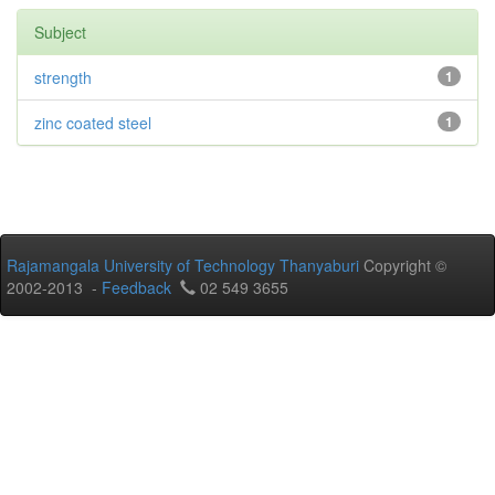
Subject
strength
1
zinc coated steel
1
Rajamangala University of Technology Thanyaburi
Copyright ©
2002-2013 -
Feedback
02 549 3655