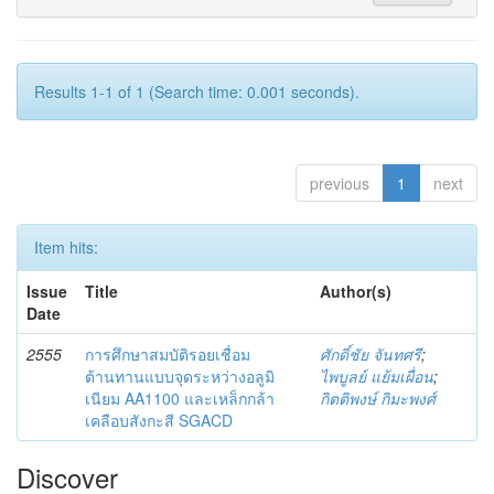
Results 1-1 of 1 (Search time: 0.001 seconds).
previous
1
next
Item hits:
Issue
Title
Author(s)
Date
2555
การศึกษาสมบัติรอยเชื่อม
ศักดิ์ชัย จันทศรี
;
ต้านทานแบบจุดระหว่างอลูมิ
ไพบูลย์ แย้มเผื่อน
;
เนียม AA1100 และเหล็กกล้า
กิตติพงษ์ กิมะพงศ์
เคลือบสังกะสี SGACD
Discover