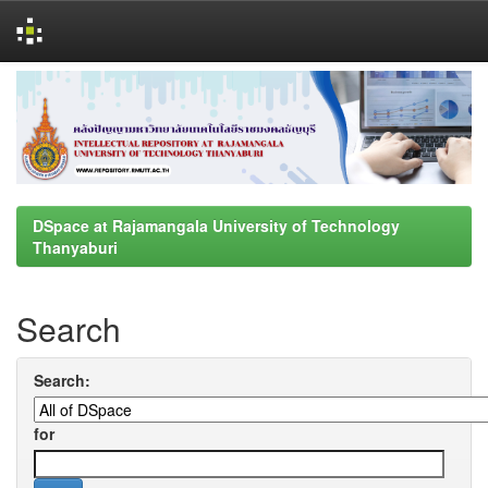
Skip
navigation
DSpace at Rajamangala University of Technology
Thanyaburi
Search
Search:
for