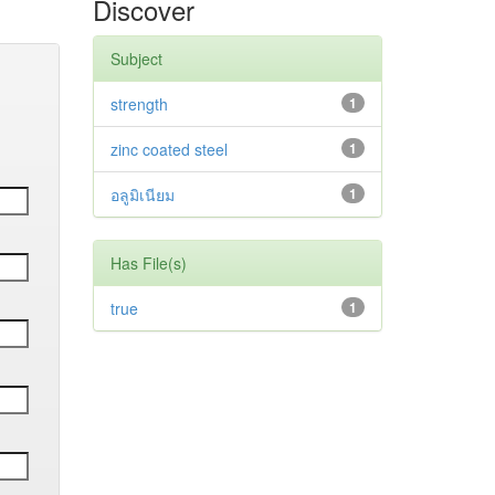
Discover
Subject
strength
1
zinc coated steel
1
อลูมิเนียม
1
Has File(s)
true
1