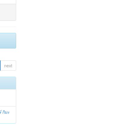
next
์ กิมะ