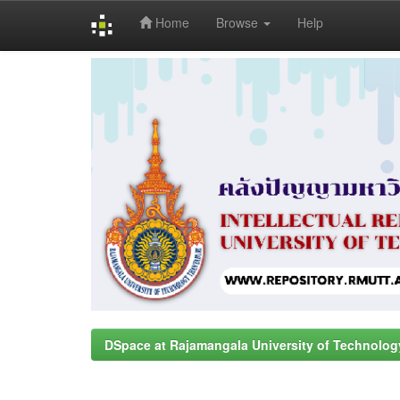
Home
Browse
Help
Skip
navigation
DSpace at Rajamangala University of Technolog