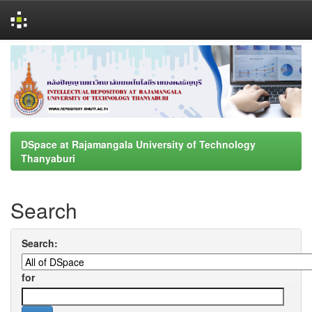
Skip
navigation
DSpace at Rajamangala University of Technology
Thanyaburi
Search
Search:
for