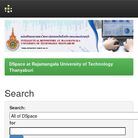
Skip
navigation
DSpace at Rajamangala University of Technology
Thanyaburi
Search
Search:
for