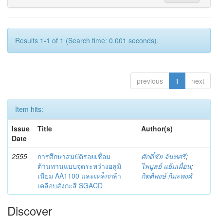
Results 1-1 of 1 (Search time: 0.001 seconds).
previous
1
next
Item hits:
Issue
Title
Author(s)
Date
2555
การศึกษาสมบัติรอยเชื่อม
ศักดิ์ชัย จันทศรี
;
ต้านทานแบบจุดระหว่างอลูมิ
ไพบูลย์ แย้มเผื่อน
;
เนียม AA1100 และเหล็กกล้า
กิตติพงษ์ กิมะพงศ์
เคลือบสังกะสี SGACD
Discover