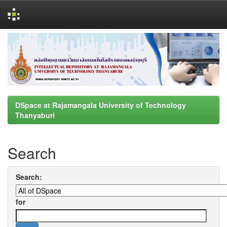
Skip
navigation
DSpace at Rajamangala University of Technology
Thanyaburi
Search
Search:
for