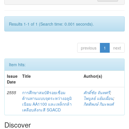
Results 1-1 of 1 (Search time: 0.001 seconds).
previous
1
next
Item hits:
Issue
Title
Author(s)
Date
2555
การศึกษาสมบัติรอยเชื่อม
ศักดิ์ชัย จันทศรี
;
ต้านทานแบบจุดระหว่างอลูมิ
ไพบูลย์ แย้มเผื่อน
;
เนียม AA1100 และเหล็กกล้า
กิตติพงษ์ กิมะพงศ์
เคลือบสังกะสี SGACD
Discover