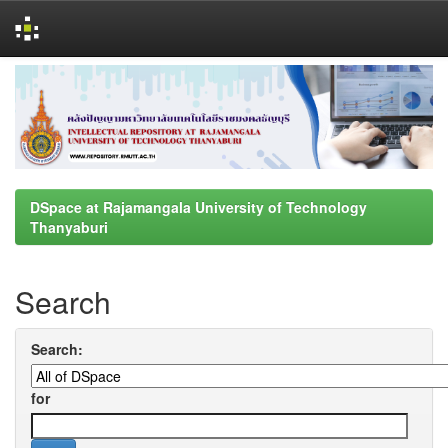
Skip
navigation
DSpace at Rajamangala University of Technology
Thanyaburi
Search
Search:
for