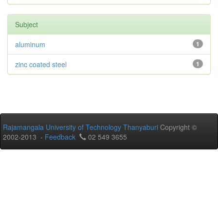
Subject
aluminum
1
zinc coated steel
1
Rajamangala University of Technology Thanyaburi
Copyright ©
2002-2013 -
Feedback
02 549 3655