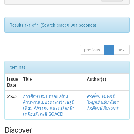
Results 1-1 of 1 (Search time: 0.001 seconds).
previous
1
next
Item hits:
Issue
Title
Author(s)
Date
2555
การศึกษาสมบัติรอยเชื่อม
ศักดิ์ชัย จันทศรี
;
ต้านทานแบบจุดระหว่างอลูมิ
ไพบูลย์ แย้มเผื่อน
;
เนียม AA1100 และเหล็กกล้า
กิตติพงษ์ กิมะพงศ์
เคลือบสังกะสี SGACD
Discover