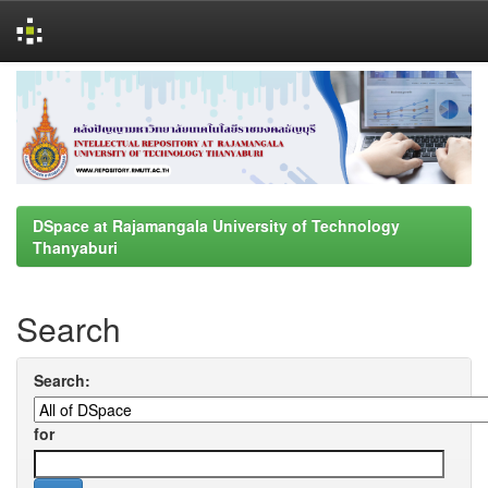
Skip
navigation
DSpace at Rajamangala University of Technology
Thanyaburi
Search
Search:
for