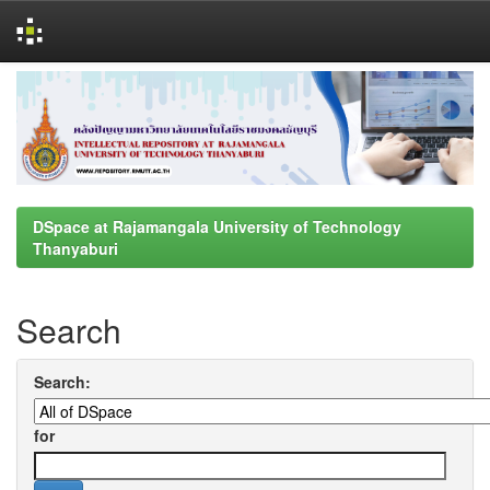
Skip
navigation
DSpace at Rajamangala University of Technology
Thanyaburi
Search
Search:
for