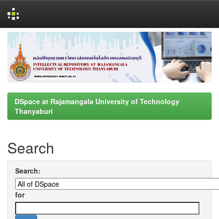
Skip
navigation
DSpace at Rajamangala University of Technology
Thanyaburi
Search
Search:
for