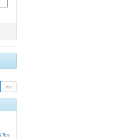
next
์ กิมะ