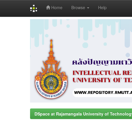
Home
Browse
Help
Skip
navigation
DSpace at Rajamangala University of Technolog