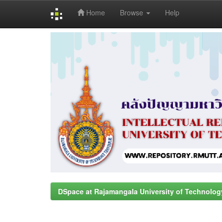
Home
Browse
Help
Skip
navigation
DSpace at Rajamangala University of Technolog