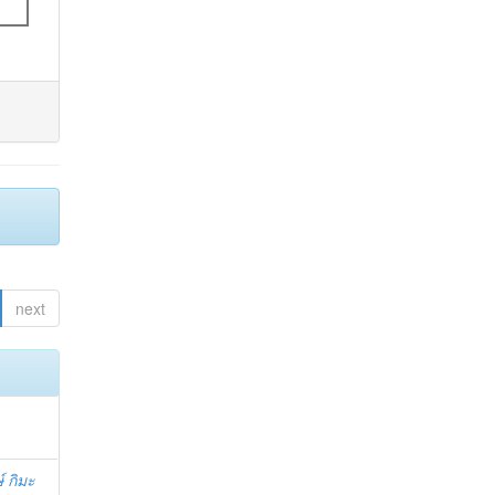
next
์ กิมะ