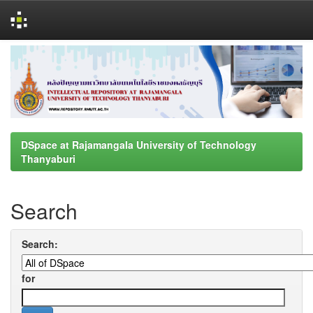
Skip
navigation
DSpace at Rajamangala University of Technology
Thanyaburi
Search
Search:
for