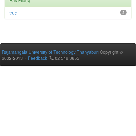
Has File(s)
true
2
Rajamangala University of Technology Thanyaburi
Copyright ©
2002-2013 -
Feedback
02 549 3655