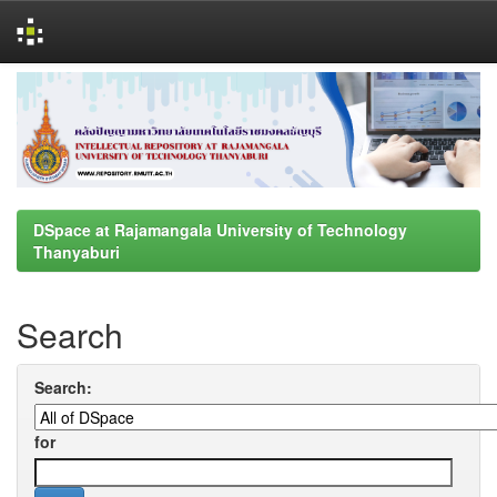
Skip
navigation
DSpace at Rajamangala University of Technology
Thanyaburi
Search
Search:
for