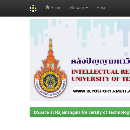
Home
Browse
Help
Skip
navigation
DSpace at Rajamangala University of Technolog