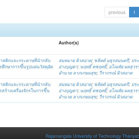
previous
1
Author(s)
พลาสติกและกระดาษที่นำกลับ
สมหมาย ผิวสอาด
;
ชลิตต์ มธุรสมนตรี
;
ประ
ศึกษาการขึ้นรูปแผ่นวัสดุอัด
อ่างบุญตา
;
นฤทธิ์ คชฤทธิ์
;
อโณทัย ผลสุว
อำนวย ลาภเกษมสุข
;
วีราภรณ์ ผิวสอาด
พลาสติกและกระดาษที่นำกลับ
สมหมาย ผิวสอาด
;
ชลิตต์ มธุรสมนตรี
;
ประ
สร้างเครื่องจักรในการขึ้น
อ่างบุญตา
;
นฤทธิ์ คชฤทธิ์
;
อโณทัย ผลสุว
อำนวย ลาภเกษมสุข
;
วีราภรณ์ ผิวสอาด
Rajamangala University of Technology Thanyab