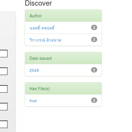
Discover
Author
นฤทธิ์ คชฤทธิ์
2
วีราภรณ์ ผิวสอาด
2
Date issued
2549
2
Has File(s)
true
2