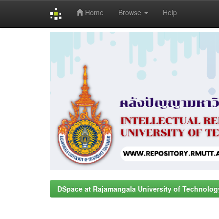
Home
Browse
Help
Skip
navigation
DSpace at Rajamangala University of Technolog