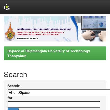
Skip
navigation
DSpace at Rajamangala University of Technology
Thanyaburi
Search
Search:
for