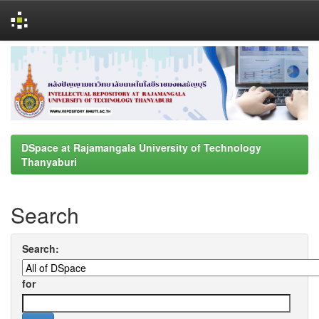
Skip
navigation
DSpace at Rajamangala University of Technology
Thanyaburi
Search
Search:
for