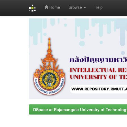
Home
Browse
Help
Skip
navigation
DSpace at Rajamangala University of Technolog